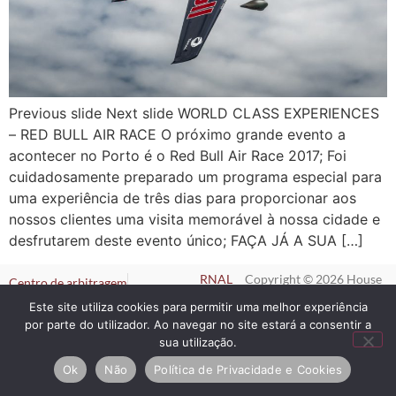
Previous slide Next slide WORLD CLASS EXPERIENCES
– RED BULL AIR RACE O próximo grande evento a
acontecer no Porto é o Red Bull Air Race 2017; Foi
cuidadosamente preparado um programa especial para
uma experiência de três dias para proporcionar aos
nossos clientes uma visita memorável à nossa cidade e
desfrutarem deste evento único; FAÇA JÁ A SUA […]
RNAL
Copyright © 2026 House
Centro de arbitragem
Nº
of Artists. Todos os
Política de Privacidade e Cookies
111131/AL
direitos reservados.
Este site utiliza cookies para permitir uma melhor experiência
Livro de reclamações eletrónico
por parte do utilizador. Ao navegar no site estará a consentir a
sua utilização.
Ok
Não
Política de Privacidade e Cookies