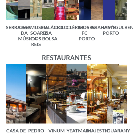
SERRALVES
CASA
MUSEU
PALÁCIO
LELLO
CLÉRIGOS
MUSEU
GRAHAM’S
VISIT
GULBE
DA
SOARES
DA
FC
PORTO
MÚSICA
DOS
BOLSA
PORTO
REIS
RESTAURANTES
CASA DE
PEDRO
VINUM
YEATMAN
MAJESTIC
GUARANY