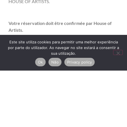
HOUSE OF ARTISTS.
Votre réservation doit être confirmée par House of
Artists.
Este site utiliza cookies para permitir uma melhor experiência
por parte do utilizador. Ao navegar no site estará a consentir a
sua utilização.
Ok
Não
Privacy policy
Jour 1 – Vendredi – 1 Septembre 2017
17h00 – Cocktail de Bienvenue
Dégustation d’Excellents Vins Blancs du Douro
18h00 – Visite des Boutiques Traditionnelles