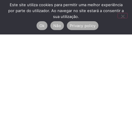
CheckIn
Este site utiliza cookies para permitir uma melhor experiência
por parte do utilizador. Ao navegar no site estará a consentir a
sua utilização.
CheckOut
Ok
Não
Privacy policy
Acepto la
Política de privacidad
ENVIAR
RNAL
Copyright © 2026 House
Centros de Arbitraje