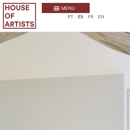
PT
ES
FR
EN