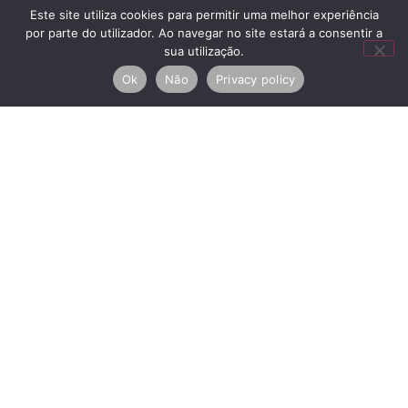
CheckIn
Este site utiliza cookies para permitir uma melhor experiência
por parte do utilizador. Ao navegar no site estará a consentir a
sua utilização.
CheckOut
Ok
Não
Privacy policy
Acepto la
Política de privacidad
ENVIAR
RNAL
Copyright © 2026 House
Centros de Arbitraje