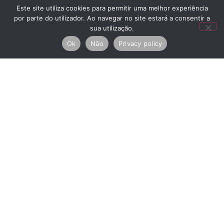
CheckIn
Este site utiliza cookies para permitir uma melhor experiência
por parte do utilizador. Ao navegar no site estará a consentir a
sua utilização.
CheckOut
Ok
Não
Privacy policy
Acepto la
Política de privacidad
ENVIAR
RNAL
Copyright © 2026 House
Centros de Arbitraje