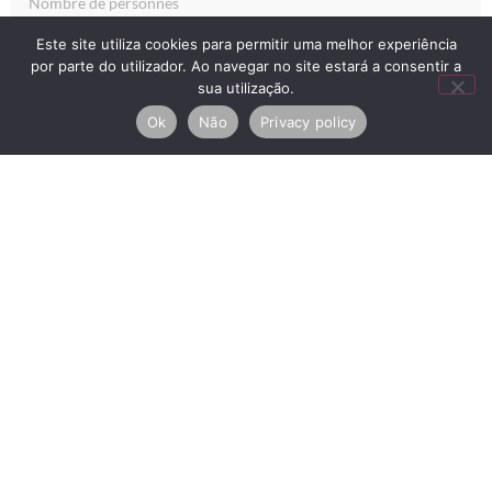
Enregistrement
Este site utiliza cookies para permitir uma melhor experiência
por parte do utilizador. Ao navegar no site estará a consentir a
sua utilização.
Ok
Não
Privacy policy
Check-out
J'accepte la
Politique de confidentialité
ENVOYER